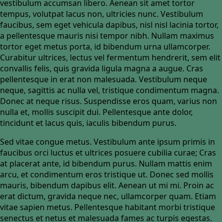
vestibulum accumsan libero. Aenean sit amet tortor
tempus, volutpat lacus non, ultricies nunc. Vestibulum
faucibus, sem eget vehicula dapibus, nisl nisl lacinia tortor,
a pellentesque mauris nisi tempor nibh. Nullam maximus
tortor eget metus porta, id bibendum urna ullamcorper.
Curabitur ultrices, lectus vel fermentum hendrerit, sem elit
convallis felis, quis gravida ligula magna a augue. Cras
pellentesque in erat non malesuada. Vestibulum neque
neque, sagittis ac nulla vel, tristique condimentum magna.
Donec at neque risus. Suspendisse eros quam, varius non
nulla et, mollis suscipit dui. Pellentesque ante dolor,
tincidunt et lacus quis, iaculis bibendum purus.
Sed vitae congue metus. Vestibulum ante ipsum primis in
faucibus orci luctus et ultrices posuere cubilia curae; Cras
at placerat ante, id bibendum purus. Nullam mattis enim
arcu, et condimentum eros tristique ut. Donec sed mollis
mauris, bibendum dapibus elit. Aenean ut mi mi. Proin ac
erat dictum, gravida neque nec, ullamcorper quam. Etiam
vitae sapien metus. Pellentesque habitant morbi tristique
senectus et netus et malesuada fames ac turpis egestas.