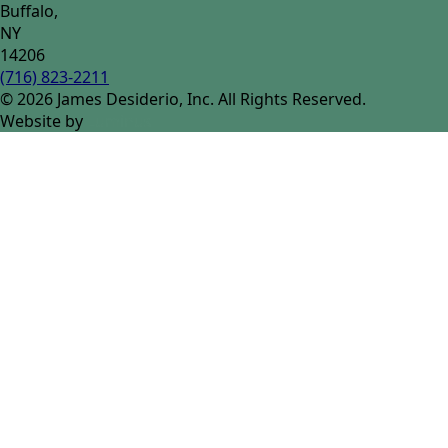
Buffalo,
NY
14206
(716) 823-2211
© 2026 James Desiderio, Inc. All Rights Reserved.
Website by
Luminus